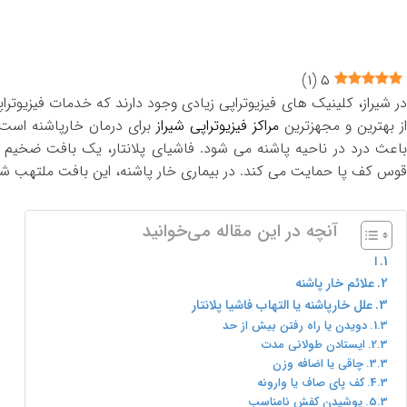
)
۱
(
۵
ر شیراز، کلینیک های فیزیوتراپی زیادی وجود دارند که خدمات فیزیوتراپ
ز بهترین و مجهزترین
مراکز فیزیوتراپی شیراز
برای درمان خارپاشنه است. 
باعث درد در ناحیه پاشنه می شود. فاشیای پلانتار، یک بافت ضخیم و
قوس کف پا حمایت می کند. در بیماری خار پاشنه، این بافت ملتهب ش
آنچه در این مقاله می‌خوانید
ا
علائم خار پاشنه
علل خارپاشنه یا التهاب فاشیا پلانتار
دویدن یا راه رفتن بیش از حد
ایستادن طولانی مدت
چاقی یا اضافه وزن
کف پای صاف یا وارونه
پوشیدن کفش نامناسب