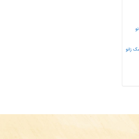
و
ک زانو