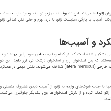
زانو ایفا می‌کند. این غضروف که در زانو دو عدد وجود دارد، به جذب
ند. آسیب یا پارگی مینیسک زانو، با درد، ورم و حتی قفل شدگی زانو
کرد و آسیب‌ها
تلفی تشکیل شده است که هر کدام وظایف خاص خود را بر عهده دارند.
یسک‌ها، دو ساختار هلالی شکل از جنس غضروفfibrocartilage هستند که بین استخوان ران و استخوان درشت نی قرار دارند. این دو
مینیسک، که به نام‌های مینیسک داخلی (medial meniscus) و مینیسک خارجی (lateral meniscus) شناخته می‌شوند، نقش مهمی در عملکرد
. آنها با جذب شوک‌های وارده به زانو، از آسیب دیدن غضروف مفصلی و
انو کمک کرده و از لغزش استخوان‌ها روی یکدیگر جلوگیری می‌کنند.
ند.