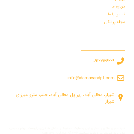
درباره ما
تماس با ما
مجله پزشکی
درخواست مشاوره :
۰۹۱۲۷۱۲۶۲۲۹
info@damavandpt.com
شیراز، معالی آباد، زیر پل معالی آباد، جنب مترو میرزای
شیراز
کلیه حقوق مادی و معنوی این وبسایت محفوظ و متعلق به فیزیوتراپیست بهرام رحیمی،
مدیر برند فیزیوتراپی دماوند میباشد. damavandpt.com© ۲۰۲۳