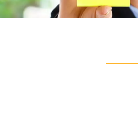
ست مشاوره :
۰۹۱۲۷۱۲۶
info@damavandpt.
ز، معالی آباد، زیر پل معالی آباد، جنب مترو میرزای شیراز