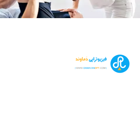
تشخیص و درمان انواع بیماری های مفصلی، عضلانی، اسکلتی و ست
جمله دیسک کمر، دیسک گردن، ساییدگی ها، پوکی استخوان و
آرتروز زانو و درمان های طب سوزنی، لیزر درمانی، شاک ویو تراپی
نوار عصب و عضله در کلینیک فیزیوتراپیست بهرام رحیمی