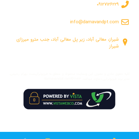
۰۹۱۲۷۱۲۶۲۲۹
info@damavandpt.com
شیراز، معالی آباد، زیر پل معالی آباد، جنب مترو میرزای
شیراز
کلیه حقوق مادی و معنوی این وبسایت محفوظ و متعلق به فیزیوتراپیست بهرام رحیمی،
مدیر برند فیزیوتراپی دماوند میباشد. damavandpt.com© ۲۰۲۳