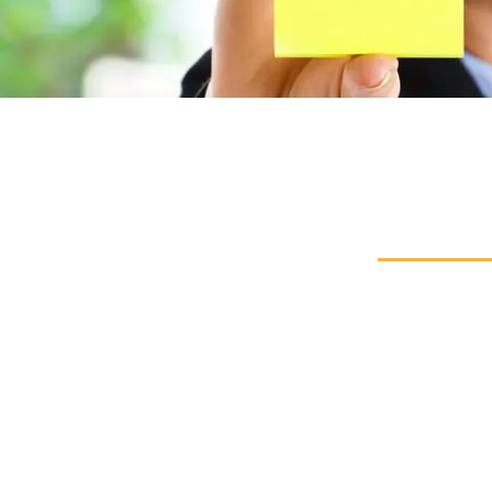
ست مشاوره :
۰۹۱۲۷۱۲۶
info@damavandpt.
ز، معالی آباد، زیر پل معالی آباد، جنب مترو میرزای شیراز