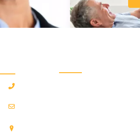
دسترسی سریع :
درخوا
رزرو نوبت
۲۲۹
ون فقرات از
درباره ما
 درمان های
com
تماس با ما
 و انجام تست
مجله پزشکی
شیرا