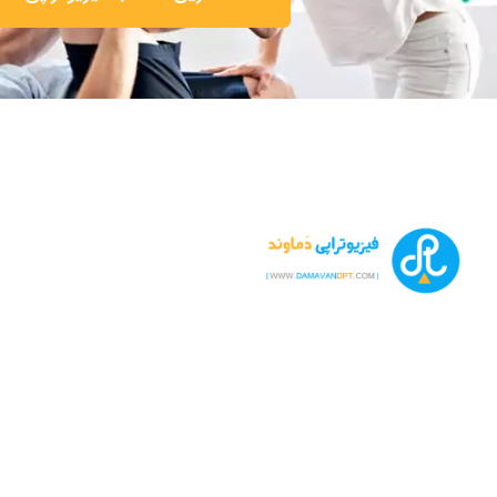
تشخیص و درمان انواع بیماری های مفصلی، عضلانی، اسکلتی و ست
جمله دیسک کمر، دیسک گردن، ساییدگی ها، پوکی استخوان و
آرتروز زانو و درمان های طب سوزنی، لیزر درمانی، شاک ویو تراپی
نوار عصب و عضله در کلینیک فیزیوتراپیست بهرام رحیمی