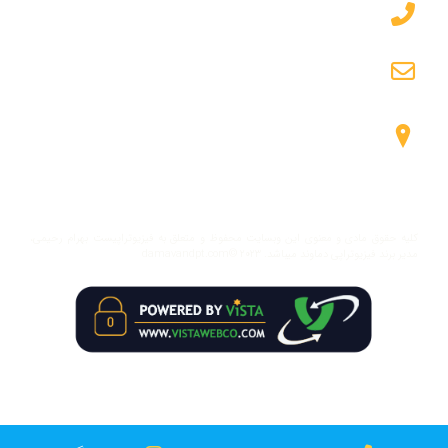
۰۹۱۲۷۱۲۶۲۲۹
info@damavandpt.com
شیراز، معالی آباد، زیر پل معالی آباد، جنب مترو میرزای
شیراز
کلیه حقوق مادی و معنوی این وبسایت محفوظ و متعلق به فیزیوتراپیست بهرام رحیمی،
مدیر برند فیزیوتراپی دماوند میباشد. damavandpt.com© ۲۰۲۳