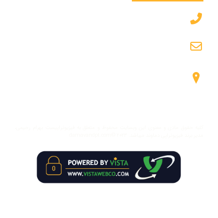
۰۹۱۲۷۱۲۶۲۲۹
info@damavandpt.com
شیراز، معالی آباد، زیر پل معالی آباد، جنب مترو میرزای
شیراز
کلیه حقوق مادی و معنوی این وبسایت محفوظ و متعلق به فیزیوتراپیست بهرام رحیمی،
مدیر برند فیزیوتراپی دماوند میباشد. damavandpt.com© ۲۰۲۳