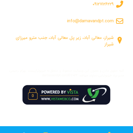
۰۹۱۲۷۱۲۶۲۲۹
info@damavandpt.com
شیراز، معالی آباد، زیر پل معالی آباد، جنب مترو میرزای
شیراز
کلیه حقوق مادی و معنوی این وبسایت محفوظ و متعلق به فیزیوتراپیست بهرام رحیمی،
مدیر برند فیزیوتراپی دماوند میباشد. damavandpt.com© ۲۰۲۳