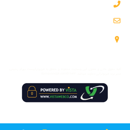
۰۹۱۲۷۱۲۶۲۲۹
info@damavandpt.com
شیراز، معالی آباد، زیر پل معالی آباد، جنب مترو میرزای
شیراز
کلیه حقوق مادی و معنوی این وبسایت محفوظ و متعلق به فیزیوتراپیست بهرام رحیمی،
مدیر برند فیزیوتراپی دماوند میباشد. damavandpt.com© ۲۰۲۳