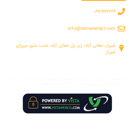
۰۹۱۲۷۱۲۶۲۲۹
info@damavandpt.com
شیراز، معالی آباد، زیر پل معالی آباد، جنب مترو میرزای
شیراز
کلیه حقوق مادی و معنوی این وبسایت محفوظ و متعلق به فیزیوتراپیست بهرام رحیمی،
مدیر برند فیزیوتراپی دماوند میباشد. damavandpt.com© ۲۰۲۳