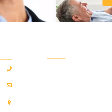
دسترسی سریع :
درخوا
رزرو نوبت
۲۲۹
ون فقرات از
درباره ما
 درمان های
com
تماس با ما
 و انجام تست
مجله پزشکی
شیرا