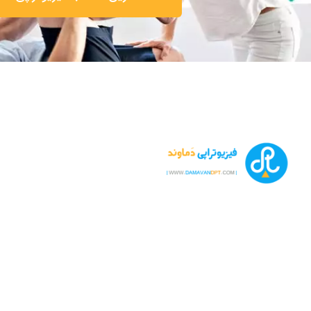
تشخیص و درمان انواع بیماری های مفصلی، عضلانی، اسکلتی و ست
جمله دیسک کمر، دیسک گردن، ساییدگی ها، پوکی استخوان و
آرتروز زانو و درمان های طب سوزنی، لیزر درمانی، شاک ویو تراپی
نوار عصب و عضله در کلینیک فیزیوتراپیست بهرام رحیمی