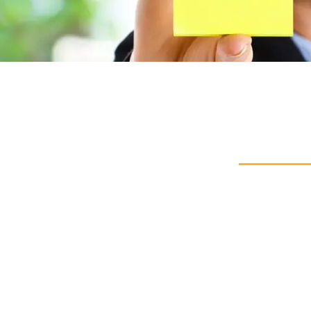
ست مشاوره :
۰۹۱۲۷۱۲۶
info@damavandpt.
ز، معالی آباد، زیر پل معالی آباد، جنب مترو میرزای شیراز