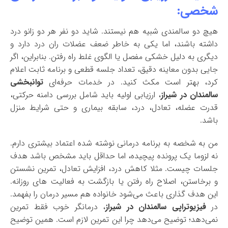
شخصی:
هیچ دو سالمندی شبیه هم نیستند. شاید دو نفر هر دو زانو درد
داشته باشند، اما یکی به خاطر ضعف عضلات ران درد دارد و
دیگری به دلیل خشکی مفصل یا الگوی غلط راه رفتن. بنابراین، اگر
جایی بدون معاینه دقیق، تعداد جلسه قطعی و برنامه ثابت اعلام
کرد، بهتر است مکث کنید. در خدمات حرفه‌ای
توانبخشی
سالمندان در شیراز
، ارزیابی اولیه باید شامل بررسی دامنه حرکتی،
قدرت عضله، تعادل، درد، سابقه بیماری و حتی شرایط منزل
باشد.
من به شخصه به برنامه درمانی نوشته شده اعتماد بیشتری دارم.
نه لزوما یک پرونده پیچیده، اما حداقل باید مشخص باشد هدف
جلسات چیست. مثلا کاهش درد، افزایش تعادل، تمرین نشستن
و برخاستن، اصلاح راه رفتن یا بازگشت به فعالیت های روزانه.
این هدف گذاری باعث می‌شود خانواده هم مسیر درمان را بفهمد.
در
فیزیوتراپی سالمندان در شیراز
، درمانگر خوب فقط تمرین
نمی‌دهد؛ توضیح می‌دهد چرا این تمرین لازم است. همین توضیح