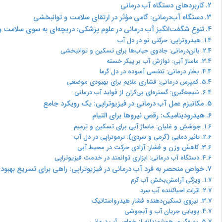
کاربردهای دستگاه آب درمانی
دستگاه آب‌درمانی: گامی مؤثر در ارتقای سلامت و توانبخشی
تنوع شگفت‌انگیز آب درمانی در علوم پزشکی: دریچه‌ای به سوی سلامت و
هیدروتراپی: حرکتی نو در دل آب
بالن‌درمانی: جادوی حباب‌ها برای تسکین و توانبخشی
ماساژ آبی: نوازش آب بر پیکر خسته
بخار درمانی: تنفسی آسوده در دل گرما
کمپرس درمانی: فشاری ملایم برای بهبودی موضعی
نتیجه‌گیری: گستره‌ای بی‌کران از فواید آب درمانی
مکانیزم عمل آب درمانی در فیزیوتراپی: یک رویکرد جامع
هیدرودینامیک: رقص نیروها برای التیام
جوشش و غلیان: ماساژ آبی برای تسکین و ترمیم
تاثیر دمایی (گرمی و سردی): ترموتراپی در دل آب
کاهش وزن و فشار: آزادی حرکت در محیط آبی
دستگاه آب درمانی: ابزاری توانمند در خدمت فیزیوتراپی
خواص منحصر به فرد آب درمانی در فیزیوتراپی: راهی برای تسریع بهبود
ویژگی آرامش‌بخش آب گرم
اثرات احیاکننده آب سرد
نیروی تسکین‌دهنده فشار هیدرواستاتیک
پویایی جریان آب و آبجوشی
بهره‌گیری هوشمندانه از خواص آب درمانی