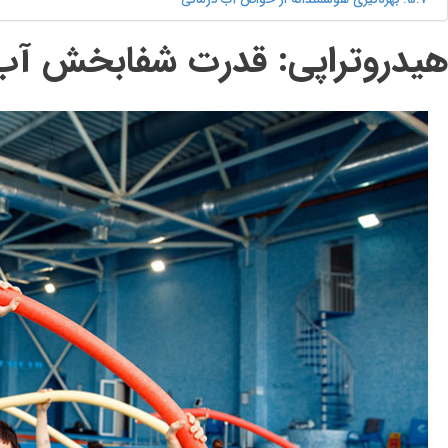
هیدروتراپی: قدرت شفابخش آب د